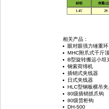
材积
净重(公
1.45'
29
相关产品：
眼对眼强力锤重环
MHC附爪式千斤
B型旋转搬运小坦
钢索荷缔机
插销式夹线器
日式夹线器
HLC型钢板横吊夹
80级插销抓爪钩
80级货柜钩
DH-500