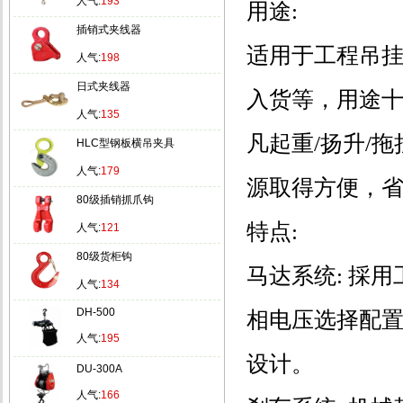
人气:
193
用途:
插销式夹线器
适用于工程吊
人气:
198
日式夹线器
入货等，用途
人气:
135
凡起重/扬升/
HLC型钢板横吊夹具
人气:
179
源取得方便，
80级插销抓爪钩
特点:
人气:
121
80级货柜钩
马达系统: 採
人气:
134
DH-500
相电压选择配置
人气:
195
设计。
DU-300A
人气:
166