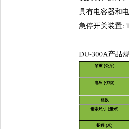
具有电容器和电
急停开关装置:
DU-300A产品
吊重 (公斤)
电压 (伏特)
相数
钢索尺寸 (釐米)
扬程 (米)