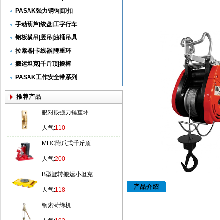
PASAK强力钢钩|卸扣
手动葫芦|绞盘|工字行车
钢板横吊|竖吊|油桶吊具
拉紧器|卡线器|锤重环
搬运坦克|千斤顶|撬棒
PASAK工作安全带系列
推荐产品
眼对眼强力锤重环
人气:
110
MHC附爪式千斤顶
人气:
200
B型旋转搬运小坦克
产品介绍
人气:
118
钢索荷缔机