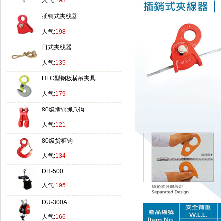
人气:
193
插销式夹线器
人气:
198
日式夹线器
人气:
135
HLC型钢板横吊夹具
人气:
179
80级插销抓爪钩
人气:
121
80级货柜钩
人气:
134
DH-500
人气:
195
DU-300A
人气:
166