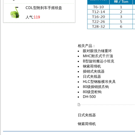
CDL型附刹车手摇绞盘
人气:
119
相关产品：
眼对眼强力锤重环
MHC附爪式千斤顶
B型旋转搬运小坦克
钢索荷缔机
插销式夹线器
日式夹线器
HLC型钢板横吊夹具
80级插销抓爪钩
80级货柜钩
DH-500
日式夹线器
钢索荷缔机