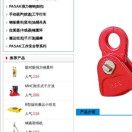
PASAK强力钢钩|卸扣
手动葫芦|绞盘|工字行车
钢板横吊|竖吊|油桶吊具
拉紧器|卡线器|锤重环
搬运坦克|千斤顶|撬棒
PASAK工作安全带系列
推荐产品
眼对眼强力锤重环
人气:
110
MHC附爪式千斤顶
人气:
200
B型旋转搬运小坦克
产品介绍
人气:
118
钢索荷缔机