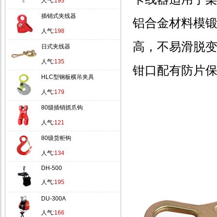
人气:
193
插销式夹线器
铝合金材料模
人气:
198
高，不易滑脱
日式夹线器
人气:
135
钳口配有防片
HLC型钢板横吊夹具
人气:
179
80级插销抓爪钩
人气:
121
80级货柜钩
人气:
134
DH-500
人气:
195
DU-300A
人气:
166