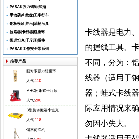
PASAK强力钢钩|卸扣
手动葫芦|绞盘|工字行车
钢板横吊|竖吊|油桶吊具
卡线器是电力
拉紧器|卡线器|锤重环
搬运坦克|千斤顶|撬棒
的握线工具。
PASAK工作安全带系列
不同，分为：
推荐产品
眼对眼强力锤重环
线器（适用于
人气:
110
MHC附爪式千斤顶
器；蛙式卡线
人气:
200
际应用情况来
B型旋转搬运小坦克
人气:
118
勿因小失大。
钢索荷缔机
卡线器适用于